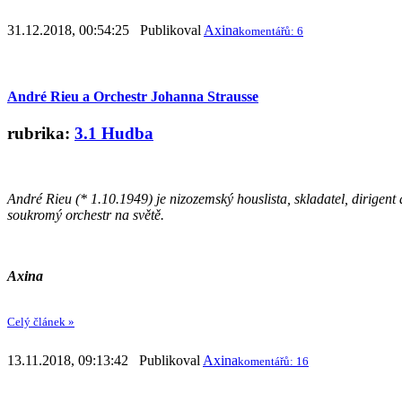
31.12.2018, 00:54:25 Publikoval
Axina
komentářů: 6
André Rieu a Orchestr Johanna Strausse
rubrika:
3.1 Hudba
André Rieu (* 1.10.1949) je nizozemský houslista, skladatel, dirigent 
soukromý orchestr na světě.
Axina
Celý článek »
13.11.2018, 09:13:42 Publikoval
Axina
komentářů: 16