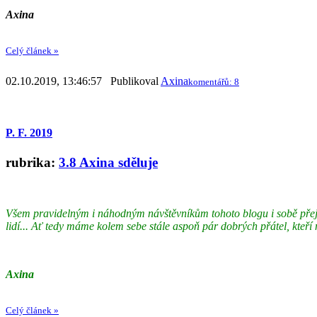
Axina
Celý článek »
02.10.2019, 13:46:57 Publikoval
Axina
komentářů: 8
P. F. 2019
rubrika:
3.8 Axina sděluje
Všem pravidelným i náhodným návštěvníkům tohoto blogu i sobě pře
lidí... Ať tedy máme kolem sebe stále aspoň pár dobrých přátel, kteří 
Axina
Celý článek »