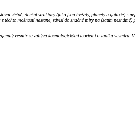
stovat věčně, dnešní struktury (jako jsou hvězdy, planety a galaxie) s
á z těchto možností nastane, závisí do značné míry na (zatím neznámé) po
Tajemný vesmír se zabývá kosmologickými teoriemi o zániku vesmíru. V