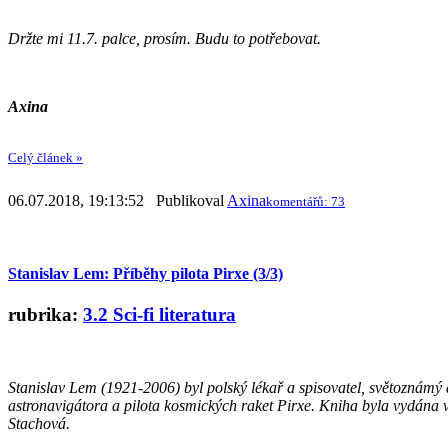
Držte mi 11.7. palce, prosím. Budu to potřebovat.
Axina
Celý článek »
06.07.2018, 19:13:52 Publikoval
Axina
komentářů: 73
Stanislav Lem: Příběhy pilota Pirxe (3/3)
rubrika:
3.2 Sci-fi literatura
Stanislav Lem (1921-2006) byl polský lékař a spisovatel, světoznámý au
astronavigátora a pilota kosmických raket Pirxe. Kniha
byla vydána v
Stachová.