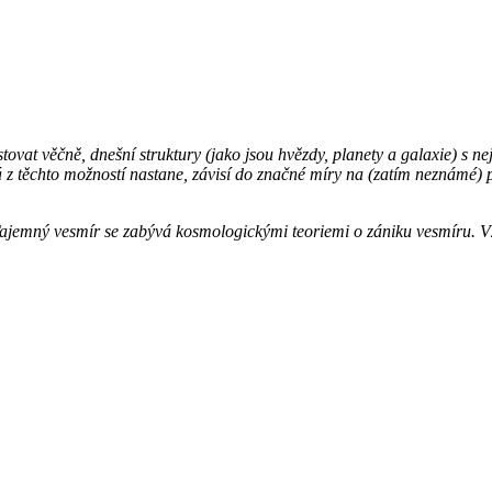
stovat věčně, dnešní struktury (jako jsou hvězdy, planety a galaxie) s
á z těchto možností nastane, závisí do značné míry na (zatím neznámé) po
Tajemný vesmír se zabývá kosmologickými teoriemi o zániku vesmíru. Vz