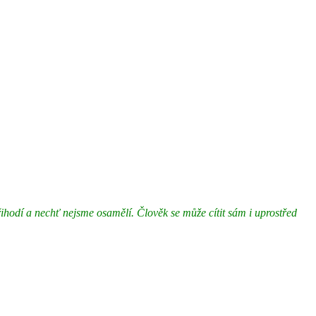
řihodí a
nechť nejsme osamělí.
Člověk se může cítit sám i uprostřed