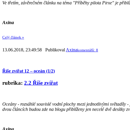
Ve třetím, závěrečném článku na téma "Příběhy pilota Pirxe" je přibl
Axina
Celý článek »
13.06.2018, 23:49:58 Publikoval
Axina
komentářů: 8
Říše zvířat 12 – oceán (1/2)
rubrika:
2.2 Říše zvířat
Oceány - rozsáhlé souvislé vodní plochy mezi jednotlivými světadíly -
dvou článcích budou zde na blogu přiblíženy jen necelé dvě desítky zv
Axina