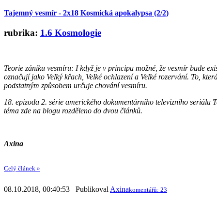
Tajemný vesmír - 2x18 Kosmická apokalypsa (2/2)
rubrika:
1.6 Kosmologie
Teorie zániku vesmíru: I když je v principu možné, že vesmír bude exi
označují jako Velký křach, Velké ochlazení a Velké rozervání. To, kter
podstatným způsobem určuje chování vesmíru.
18. epizoda 2. série amerického dokumentárního televizního seriálu 
téma zde na blogu rozděleno do dvou článků.
Axina
Celý článek »
08.10.2018, 00:40:53 Publikoval
Axina
komentářů: 23