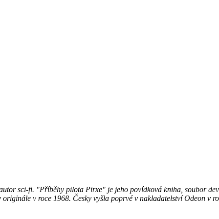
tor sci-fi. "Příběhy pilota Pirxe" je jeho povídková kniha, soubor deví
 originále v roce 1968. Česky vyšla poprvé v nakladatelství Odeon v r