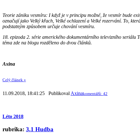
Teorie zániku vesmíru: I když je v principu možné, že vesmír bude exi
označují jako Velký křach, Velké ochlazení a Velké rozervání. To, kter
podstatným způsobem určuje chování vesmíru.
18. epizoda 2. série amerického dokumentárního televizního seriálu 
téma zde na blogu rozděleno do dvou článků.
Axina
Celý článek »
11.09.2018, 18:41:25 Publikoval
Axina
komentářů: 42
Léto 2018
rubrika:
3.1 Hudba