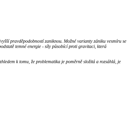
 nejvyšší pravděpodobností zaniknou. Možné varianty zániku vesmíru se
dstatě temné energie - síly působící proti gravitaci, která
hledem k tomu, že problematika je poměrně složitá a rozsáhlá, je