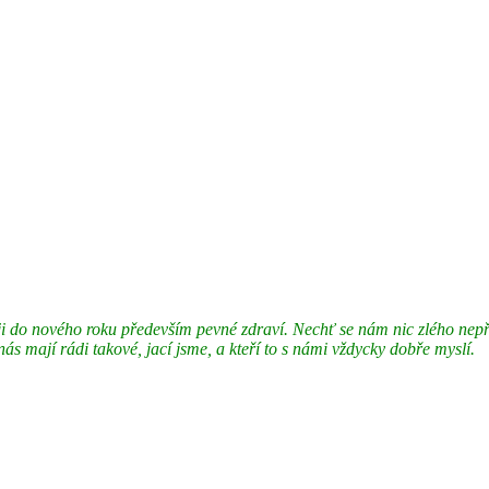
ji do nového roku především
pevné zdraví. N
echť se nám nic zlého nep
nás mají rádi takové, jací jsme, a kteří to s námi vždycky dobře myslí.