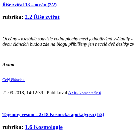
Říše zvířat 13 – oceán (2/2)
rubrika:
2.2 Říše zvířat
Oceány - rozsáhlé souvislé vodní plochy mezi jednotlivými světadíly -
dvou článcích budou zde na blogu přiblíženy jen necelé dvě desítky zv
Axina
Celý článek »
21.09.2018, 14:12:39 Publikoval
Axina
komentářů: 6
Tajemný vesmír - 2x18 Kosmická apokalypsa (1/2)
rubrika:
1.6 Kosmologie