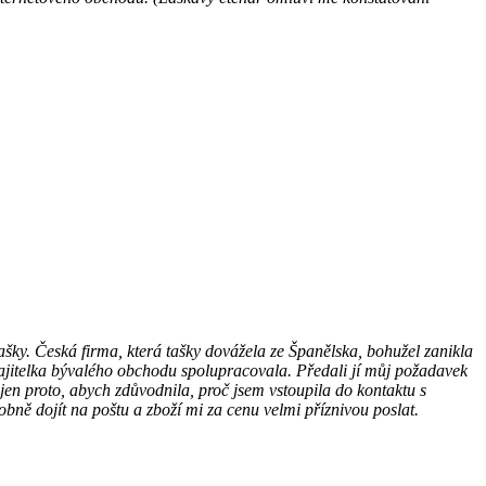
ky. Česká firma, která tašky dovážela ze Španělska, bohužel zanikla
ajitelka bývalého obchodu spolupracovala. Předali jí můj požadavek
í jen proto, abych zdůvodnila, proč jsem vstoupila do kontaktu s
ně dojít na poštu a zboží mi za cenu velmi příznivou poslat.