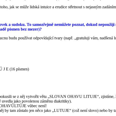
d toho, jak se může lidská intuice a erudice střetnout s nejasným zadáním
ovek a sudoku. To samozřejmě nemůžete poznat, dokud nepoužiji ně
é řadě písmen bez mezer)?
oucnu budu používat odpovídající tvary (např. „gratuluji vám, nadšená l
 J E (16 písmen)
sili se z něj vytvořit větu „SLOVAN OHAVU LITUJE“, zjistíme, 
ě uvedla jako povolenou záměnu diakritiky).
ANOHAVŮLTÚJE vůbec není!
něj by tam zůstalo jen něco jako „LUTUJE“ (což není slovo) nebo by t