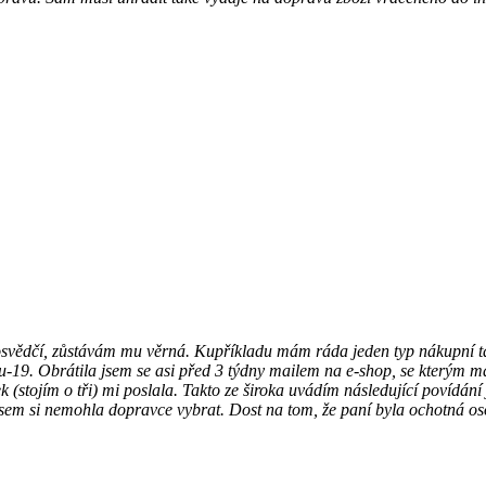
svědčí, zůstávám mu věrná. Kupříkladu mám ráda jeden typ nákupní taš
19. Obrátila jsem se asi před 3 týdny mailem na e-shop, se kterým m
ek (stojím o tři) mi poslala. Takto ze široka uvádím následující povídán
em si nemohla dopravce vybrat. Dost na tom, že paní byla ochotná osob