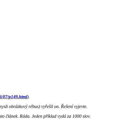
26/07/p149.html
).
ysli obrázkový rébus) vyřešil on. Řešení vyjevte.
nto článek. Ráda. Jeden příklad vydá za 1000 slov.