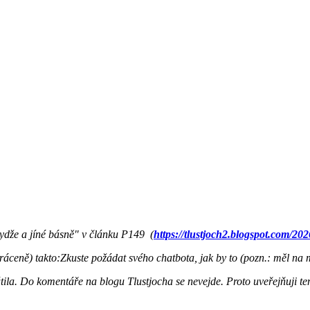
ydže a jíné básně" v článku P149 (
https://tlustjoch2.blogspot.com/20
áceně) takto:Zkuste požádat svého chatbota, jak by to (pozn.: měl na m
tila. Do komentáře na blogu Tlustjocha se nevejde. Proto uveřejňuji te