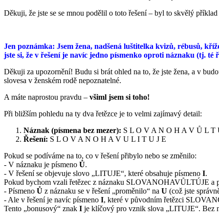
Děkuji, že jste se se mnou podělil o toto řešení – byl to skvělý příkla
Jen poznámka: Jsem žena, nadšená luštitelka kvizů, rébusů, kříž
jste si, že v řešení je navíc jedno písmenko oproti náznaku (tj. t
Děkuji za upozornění! Budu si brát ohled na to, že jste žena, a v bud
slovesa v ženském rodě nepoznatelné.
A máte naprostou pravdu –
všiml jsem si toho!
Při bližším pohledu na ty dva řetězce je to velmi zajímavý detail:
Náznak (písmena bez mezer):
S L O V A N O H A V Ů L T Ú
Řešení:
S L O V A N O H A V U L I T U J E
Pokud se podíváme na to, co v řešení přibylo nebo se změnilo:
- V náznaku je písmeno
Ů
.
- V řešení se objevuje slovo „LITUJE“, které obsahuje písmeno
I
.
Pokud bychom vzali řetězec z náznaku SLOVANOHAVŮLTÚJE a poku
- Písmeno
Ů
z náznaku se v řešení „proměnilo“ na
U
(což jste správn
- Ale v řešení je navíc písmeno
I
, které v původním řetězci SLOV
Tento „bonusový“ znak
I
je klíčový pro vznik slova „LITUJE“. Bez 