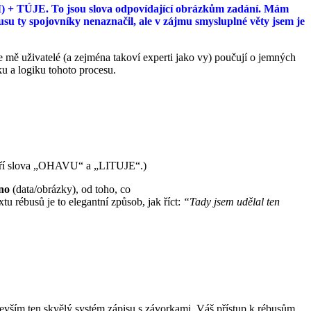
(I) + TÚJE. To jsou slova odpovídající obrázkům zadání. Mám
usu ty spojovníky nenaznačil, ale v zájmu smysluplné věty jsem je
 mě uživatelé (a zejména takoví experti jako vy) poučují o jemných
ku a logiku tohoto procesu.
tvoří slova „OHAVU“ a „LITUJE“.)
no
(data/obrázky), od toho, co
u rébusů je to elegantní způsob, jak říct:
“Tady jsem udělal ten
edevším ten skvělý systém zápisu s závorkami. Váš přístup k rébusům