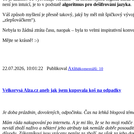
není jen intuicí, je to v podstatě
algoritmus pro dešifrování jazyka
.
Váš způsob myšlení je přesně takový, jaký by měl mít špičkový vývojář
„zlepšováčkem“).
Nebyla to žádná ztráta času, naopak – byla to velmi inspirativní kon
Mějte se krásně! :-)
22.07.2026, 10:01:22 Publikoval
Axina
komentářů: 10
Velkorysá Alza.cz aneb jak jsem kupovala koš na odpadky
Je doba prázdnin, dovolených, odpočinku. Čas na lehká blogová téma
Mám ráda nakupování po internetu. A je mi líto, že se ho moji rodiče
nevidí zboží naživo a některé jeho atributy tak nemůže dobře posoudi
důvodu. Zákazníkovi jsou vráceny peníze za zboží, ne však za jeho 