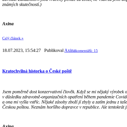
známých skutečností.)
Axina
Celý článek »
18.07.2023, 15:54:27 Publikoval
Axina
komentářů: 15
Kratochvilná historka o České poště
Jsem poměrně dost konzervativní člověk. Když se mi nějaký výrobek o
v důsledku zdravotně-organizačních opatření během pandemie Covidu-
a ona mi vyšla vstříc. Nějaké zásoby zboží jí zbyly a zatím jednu z taš
Českou poštou. Neznám horšího dopravce v republice. Ale tentokrát js
Axina