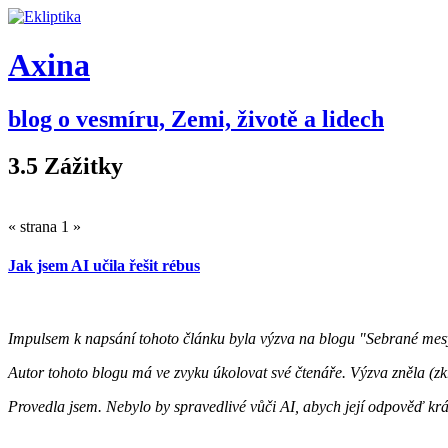
Axina
blog o vesmíru, Zemi, životě a lidech
3.5 Zážitky
« strana 1 »
Jak jsem AI učila řešit rébus
Impulsem k napsání tohoto článku byla výzva na blogu "Sebrané mes
Autor tohoto blogu má ve zvyku úkolovat své čtenáře. Výzva zněla (zkr
Provedla jsem. Nebylo by spravedlivé vůči AI, abych její odpověď krá