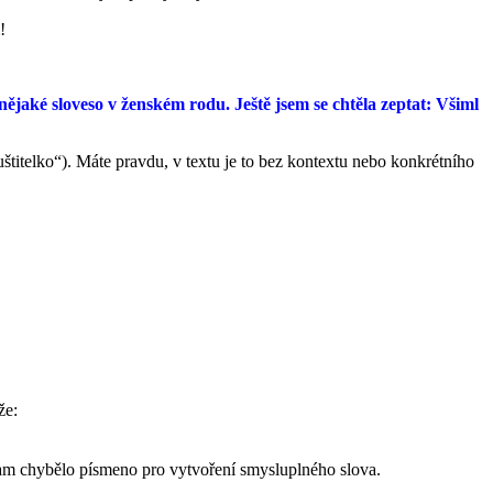
!
jaké sloveso v ženském rodu. Ještě jsem se chtěla zeptat: Všiml
uštitelko“). Máte pravdu, v textu je to bez kontextu nebo konkrétního
že:
am chybělo písmeno pro vytvoření smysluplného slova.