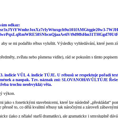
ávám odkaz:
AVvXsEhsr3xJYtYWmhrJoxXz7rIyWtuxgch9u101fAMGtqgie20w3-
rPqxLqRmWRE58SNbcnQjaaAetiVt9d9ffsHm31THGgd70UtF7M
by se mi podařilo rébus vyluštit. Výsledky vyhledávání, které jsem zí
předměty, zvířata nebo písmena vidíte), rád se pokusím s tímto popise
. indicie VŮL 4. indicie TÚJE. U rébusů se respektuje pořadí textu 
 znamének a naopak. Tzv. náznak zní: SLOVANOHAVŮLTÚJE Řešen
 třeba trochu neobvyklá) věta.
cký výkon.
 nimi jako s fonetickými stavebnicemi, které lze následně „přeskládat“ 
e přesně to, co dělá kvalitní rébusy tak náročnými a zároveň zábavnými
aicky (jako z nějaké starší dramatiky), ale gramaticky i smysluplně dává