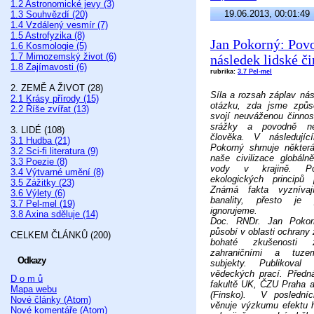
1.2 Astronomické jevy (3)
19.06.2013, 00:01:49
1.3 Souhvězdí (20)
1.4 Vzdálený vesmír (7)
1.5 Astrofyzika (8)
Jan Pokorný: Povo
1.6 Kosmologie (5)
1.7 Mimozemský život (6)
následek lidské či
1.8 Zajímavosti (6)
rubrika:
3.7 Pel-mel
2. ZEMĚ A ŽIVOT (28)
Síla a rozsah záplav ná
2.1 Krásy přírody (15)
otázku, zda jsme způso
2.2 Říše zvířat (13)
svojí neuváženou činnos
srážky a povodně nez
3. LIDÉ (108)
člověka. V následují
3.1 Hudba (21)
Pokorný shrnuje některá
3.2 Sci-fi literatura (9)
naše civilizace globál
3.3 Poezie (8)
vody v krajině. Poc
3.4 Výtvarné umění (8)
ekologických principů 
3.5 Zážitky (23)
Známá fakta vyznívaj
3.6 Výlety (6)
banality, přesto je
3.7 Pel-mel (19)
ignorujeme.
3.8 Axina sděluje (14)
Doc. RNDr. Jan Pokor
působí v oblasti ochrany 
CELKEM ČLÁNKŮ (200)
bohaté zkušenosti
zahraničními a tuze
Odkazy
subjekty. Publikova
vědeckých prací. Předn
D o m ů
fakultě UK, ČZU Praha a
Mapa webu
(Finsko). V posledníc
Nové články (Atom)
věnuje výzkumu efektu 
Nové komentáře (Atom)