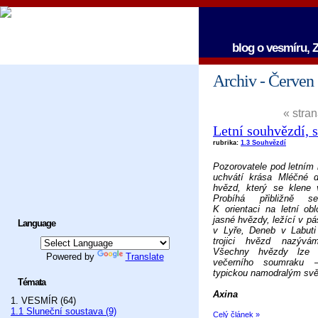
blog o vesmíru, Z
Archiv - Červen
« stran
Letní souhvězdí, 
rubrika:
1.3 Souhvězdí
Pozorovatele pod letním
uchvátí krása Mléčné dr
hvězd, který se klene
Probíhá přibližně se
K orientaci na letní o
jasné hvězdy, ležící v p
Language
v Lyře, Deneb v Labuti 
trojici hvězd nazývám
Všechny hvězdy lze 
Powered by
Translate
večerního soumraku 
typickou namodralým svě
Témata
Axina
1. VESMÍR (64)
1.1 Sluneční soustava (9)
Celý článek »