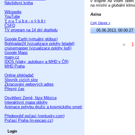
v krajině na vodní oběh, 
Návštěvní kniha
na místní a globální klim
Wikipedie
Axina
YouTube
Y o u T u b e - v ý b ě r
Celý článek »
ČSFD
TV program na 14 dní dopředu
05.06.2013, 00:00:27
Google Earth (virtuální glóbus)
flightradar24 (vizualizace polohy letadel)
«
cruisemapper (vizualizace polohy lodí)
Google Maps
mapy.cz
IDOS (vlaky, autobusy a MHD v ČR)
MHD Praha
Online překladač
Slovník cizích slov
Zkracování webových adres
Přesný čas
Osvětlení Země, fáze Měsíce
Interaktivní mapa oblohy
Animace pohybu družic a kosmického smetí
Předpověď počasí (ventusky.com)
Počasí Praha (in-pocasi.cz)
Login