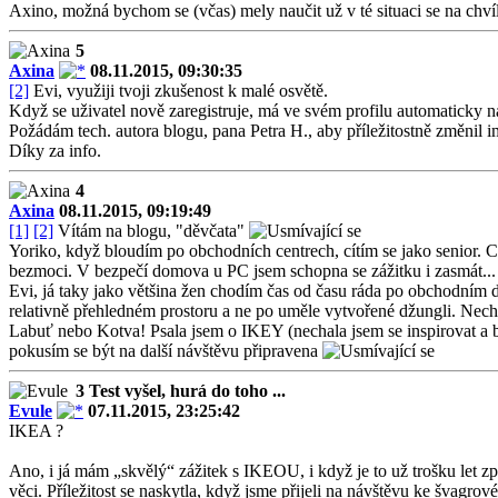
Axino, možná bychom se (včas) mely naučit už v té situaci se na chví
5
Axina
08.11.2015, 09:30:35
[2]
Evi, využiji tvoji zkušenost k malé osvětě.
Když se uživatel nově zaregistruje, má ve svém profilu automaticky n
Požádám tech. autora blogu, pana Petra H., aby příležitostně změnil im
Díky za info.
4
Axina
08.11.2015, 09:19:49
[1]
[2]
Vítám na blogu, "děvčata"
Yoriko, když bloudím po obchodních centrech, cítím se jako senior. 
bezmoci. V bezpečí domova u PC jsem schopna se zážitku i zasmát...
Evi, já taky jako většina žen chodím čas od času ráda po obchodním do
relativně přehledném prostoru a ne po uměle vytvořené džungli. Nechc
Labuť nebo Kotva! Psala jsem o IKEY (nechala jsem se inspirovat a bud
pokusím se být na další návštěvu připravena
3 Test vyšel, hurá do toho ...
Evule
07.11.2015, 23:25:42
IKEA ?
Ano, i já mám „skvělý“ zážitek s IKEOU, i když je to už trošku let zp
věci. Příležitost se naskytla, když jsme přijeli na návštěvu ke švagr