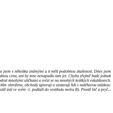
a jsem s několika známými a ti měli podobnou zkušenost. Dnes jsem
hodnou cenu, ani by mne nenapadlo tam jet. Chyba zřejmě bude jednak
rodrat mnohými uličkami a svézt se na mnohých krátkých eskalátorech.
ítím ohrožena, obchody ignoruji a zastavuji lidi s naléhavou otázkou:
ž ústí ve svém -1. podlaží do vestibulu metra B). Prostě bič a pryč...