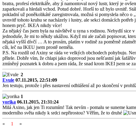
bratra, profesí elektrikáře, aby jí namontoval nový lustr, který je ov
zaparkovali a hledali vchod. Potud dobré. Horší to už bylo uvnitř. St
pokladní už poněkolikáté zaregistrovala, možná si pomyslela něco o „b
uvnvitř tohoto kruhu se nacházely i lustry, ale sekci domácích potřeb 
honem pryč. IKEA nikdy více!
Za nějaký čas jsem byla na návštěvě u syna s rodinou. Nebydlí sice v 
jednoduše, že mi to někdy ukážou. Když mi ale začali popisovat, ktera
nějaká vyšší dívčí … A to prosím, platím v rodině za poměrně zdatnéh
cíli, leč na IKEU jsem prostě neměla.
P.S. Na rozdíl od Axiny se ráda ve velkých obchodech pohybuju. Nemus
přítele. Dobře vím, že chlapi jako doprovod jsou nešťastní jak šafářův 
zmíněný poznatek k dobru a jsem ráda, že snad krom IKEI jsem se za
2
Evule
07.11.2015, 22:51:09
Jen testuju, protože i přes nastavení odhlášení až po skončení v prohlí
1
yorika
06.11.2015, 21:31:24
Milá Axino, jak jen Ti rozumím! Tak nevím - pomalu se suneme kamsi d
moderního světa nikdy k srdci nepřirostou? Věřím, že to druhé
«
1
»