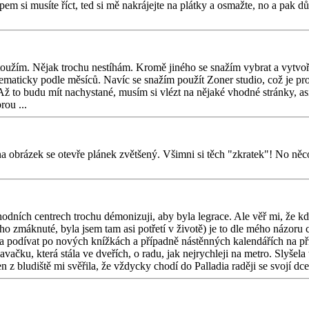
em si musíte říct, ted si mě nakrájejte na plátky a osmažte, no a pak d
oužím. Nějak trochu nestíhám. Kromě jiného se snažím vybrat a vytvořit
 systematicky podle měsíců. Navíc se snažím použít Zoner studio, což je
 to budu mít nachystané, musím si vlézt na nějaké vhodné stránky, asi j
rou ...
a obrázek se otevře plánek zvětšený. Všimni si těch "zkratek"! No něco ú
hodních centrech trochu démonizuji, aby byla legrace. Ale věř mi, že k
 zmáknuté, byla jsem tam asi potřetí v životě) je to dle mého názoru 
ěla podívat po nových knížkách a případně nástěnných kalendářích na p
vačku, která stála ve dveřích, o radu, jak nejrychleji na metro. Slyšela 
z bludiště mi svěřila, že vždycky chodí do Palladia raději se svojí dcer