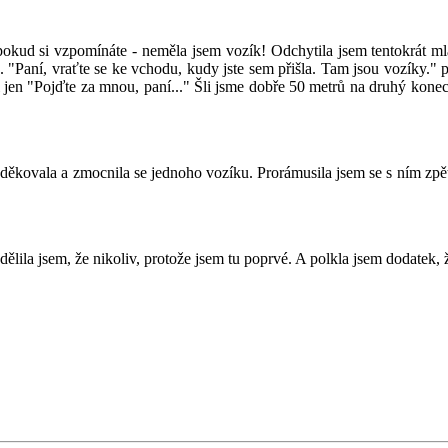
kud si vzpomínáte - neměla jsem vozík! Odchytila jsem tentokrát ml
. "Paní, vraťte se ke vchodu, kudy jste sem přišla. Tam jsou vozíky."
kl jen "Pojďte za mnou, paní..." Šli jsme dobře 50 metrů na druhý kone
poděkovala a zmocnila se jednoho vozíku. Prorámusila jsem se s ním zpě
ila jsem, že nikoliv, protože jsem tu poprvé. A polkla jsem dodatek, 