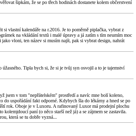
ůvěřovat šipkám, že se po třech hodinách dostanete kolem občerstvení
 si vlastní kalendáře na r.2016. Je to poměrně piplačka, vybrat z
 prográmek na vkládání textů i malé úpravy a já zatím s tím neumím moc
ako vloni, ten název si musím najít, pak si vybrat design, nahrát
žasného. Tipla bych si, že si je tvůj syn osvojil a to je tajemství
dyž jsem v tom "nepřátelském" prostředí a navíc mne bolí koleno,
co do uspořádání fakt odporné. Kdybych šla do lékárny a hned se po
říští rok. Oboje je v Luxoru. A rafinovaný Luxor má prodejní plochu
to kolemjdoucí paní (o něco starší než já) a se zájmem se zastavila.
ou, která se tu dobře vyzná...