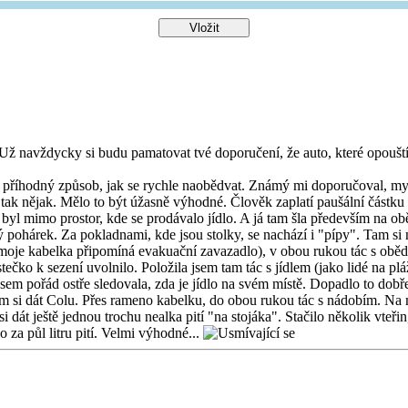
t. Už navždycky si budu pamatovat tvé doporučení, že auto, které opoušt
to příhodný způsob, jak se rychle naobědvat. Známý mi doporučoval, my
k nějak. Mělo to být úžasně výhodné. Člověk zaplatí paušální částku a 
m byl mimo prostor, kde se prodávalo jídlo. A já tam šla především na ob
hárek. Za pokladnami, kde jsou stolky, se nachází i "pípy". Tam si na
, moje kabelka připomíná evakuační zavazadlo), v obou rukou tác s ob
čko k sezení uvolnilo. Položila jsem tam tác s jídlem (jako lidé na pl
om jsem pořád ostře sledovala, zda je jídlo na svém místě. Dopadlo to d
sem si dát Colu. Přes rameno kabelku, do obou rukou tác s nádobím. Na
 si dát ještě jednou trochu nealka pití "na stojáka". Stačilo několik vte
o za půl litru pití. Velmi výhodné...