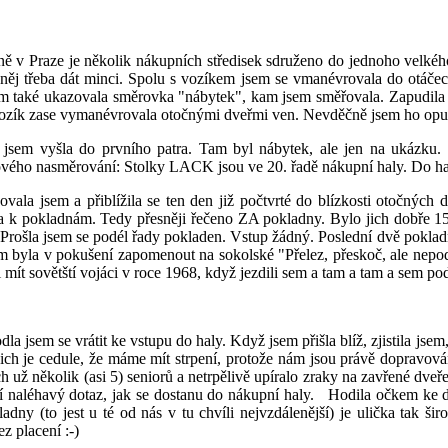
číně v Praze je několik nákupních středisek sdruženo do jednoho velkého
ěj třeba dát minci. Spolu s vozíkem jsem se vmanévrovala do otáčecíc
m také ukazovala směrovka "nábytek", kam jsem směřovala. Zapudila j
 vozík zase vymanévrovala otočnými dveřmi ven. Nevděčně jsem ho opus
 jsem vyšla do prvního patra. Tam byl nábytek, ale jen na ukázku.
ového nasměrování: Stolky LACK jsou ve 20. řadě nákupní haly. Do ha
vala jsem a přiblížila se ten den již počtvrté do blízkosti otočnýc
la k pokladnám. Tedy přesněji řečeno ZA pokladny. Bylo jich dobře 1
 Prošla jsem se podél řady pokladen. Vstup žádný. Poslední dvě poklad
m byla v pokušení zapomenout na sokolské "Přelez, přeskoč, ale nepo
 mít sovětští vojáci v roce 1968, když jezdili sem a tam a tam a sem po
la jsem se vrátit ke vstupu do haly. Když jsem přišla blíž, zjistila jse
nich je cedule, že máme mít strpení, protože nám jsou právě dopravo
ch už několik (asi 5) seniorů a netrpělivě upíralo zraky na zavřené dveř
 jí naléhavý dotaz, jak se dostanu do nákupní haly. Hodila očkem ke dv
adny (to jest u té od nás v tu chvíli nejvzdálenější) je ulička tak širo
z placení :-)