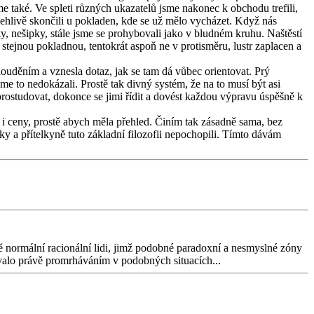
eme také. Ve spleti různých ukazatelů jsme nakonec k obchodu trefili,
olehlivě skončili u pokladen, kde se už mělo vycházet. Když nás
y, nešipky, stále jsme se prohybovali jako v bludném kruhu. Naštěstí
 stejnou pokladnou, tentokrát aspoň ne v protisměru, lustr zaplacen a
louděním a vznesla dotaz, jak se tam dá vůbec orientovat. Prý
me to nedokázali. Prostě tak divný systém, že na to musí být asi
prostudovat, dokonce se jimi řídit a dovést každou výpravu úspěšně k
 i ceny, prostě abych měla přehled. Činím tak zásadně sama, bez
lky a přítelkyně tuto základní filozofii nepochopili. Tímto dávám
tě normální racionální lidi, jimž podobné paradoxní a nesmyslné zóny
valo právě promrháváním v podobných situacích...