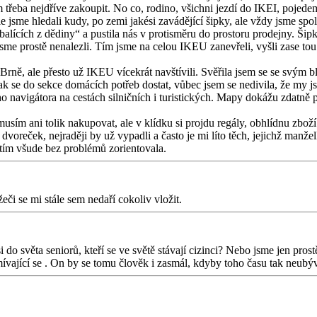
šem třeba nejdříve zakoupit. No co, rodino, všichni jezdí do IKEI, pojed
ále jsme hledali kudy, po zemi jakési zavádějící šipky, ale vždy jsme sp
alících z dědiny“ a pustila nás v protisměru do prostoru prodejny. Šipk
jsme prostě nenalezli. Tím jsme na celou IKEU zanevřeli, vyšli zase tou
Brně, ale přesto už IKEU vícekrát navštívili. Svěřila jsem se se svým b
k se do sekce domácích potřeb dostat, vůbec jsem se nedivila, že my js
o navigátora na cestách silničních i turistických. Mapy dokážu zdatně 
ím ani tolik nakupovat, ale v klídku si projdu regály, obhlídnu zboží
dvoreček, nejraději by už vypadli a často je mi líto těch, jejichž manže
tím všude bez problémů zorientovala.
žeči se mi stále sem nedaří cokoliv vložit.
o světa seniorů, kteří se ve světě stávají cizinci? Nebo jsme jen pros
. On by se tomu člověk i zasmál, kdyby toho času tak neubý