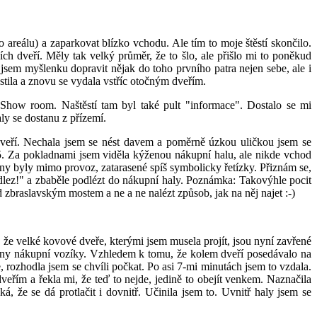
 areálu) a zaparkovat blízko vchodu. Ale tím to moje štěstí skončilo.
h dveří. Měly tak velký průměr, že to šlo, ale přišlo mi to poněkud
sem myšlenku dopravit nějak do toho prvního patra nejen sebe, ale i
tila a znovu se vydala vstříc otočným dveřím.
 Show room. Naštěstí tam byl také pult "informace". Dostalo se mi
ly se dostanu z přízemí.
h dveří. Nechala jsem se nést davem a poměrně úzkou uličkou jsem se
5. Za pokladnami jsem viděla kýženou nákupní halu, ale nikde vchod
ny byly mimo provoz, zatarasené spíš symbolicky řetízky. Přiznám se,
dlez!" a zbaběle podlézt do nákupní haly. Poznámka: Takovýhle pocit
d zbraslavským mostem a ne a ne nalézt způsob, jak na něj najet :-)
m, že velké kovové dveře, kterými jsem musela projít, jsou nyní zavřené
vány nákupní vozíky. Vzhledem k tomu, že kolem dveří posedávalo na
e, rozhodla jsem se chvíli počkat. Po asi 7-mi minutách jsem to vzdala.
eřím a řekla mi, že teď to nejde, jedině to obejít venkem. Naznačila
ká, že se dá protlačit i dovnitř. Učinila jsem to. Uvnitř haly jsem se