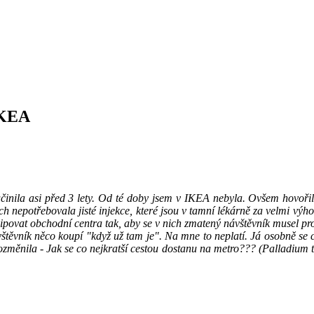
IKEA
nila asi před 3 lety. Od té doby jsem v IKEA nebyla. Ovšem hovořil
 nepotřebovala jisté injekce, které jsou v tamní lékárně za velmi vý
ipovat obchodní centra tak, aby se v nich zmatený návštěvník musel p
štěvník něco koupí "když už tam je". Na mne to neplatí. Já osobně se c
měnila - Jak se co nejkratší cestou dostanu na metro??? (Palladium toti