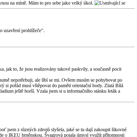
rovnou na místě. Mám to pro sebe jako velký úkol.
o uzavření prohlížeče".
 jak to, že jsou realizovány takové paskvily, a současně pocit
 nutně nepotřebuji, ale líbí se mi. Ovšem musím se pohybovat po
ý si pořád musí vštěpovat do paměti orientační body. Zlatá Bílá
adium ještě horší. Vzala jsem si u informačního stánku leták a
oť jsem z různých zdrojů slyšela, jaké se tu dají zakoupit šikovné
 půjde o IKEU brněnskou. Švagrová pojala úmysl využít přítomnosti