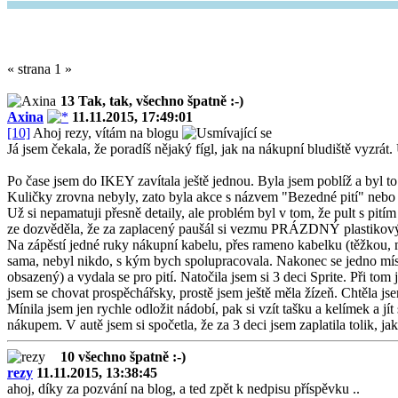
« strana 1 »
13 Tak, tak, všechno špatně :-)
Axina
11.11.2015, 17:49:01
[10]
Ahoj rezy, vítám na blogu
Já jsem čekala, že poradíš nějaký fígl, jak na nákupní bludiště vyzrá
Po čase jsem do IKEY zavítala ještě jednou. Byla jsem poblíž a byl 
Kuličky zrovna nebyly, zato byla akce s názvem "Bezedné pití" nebo ta
Už si nepamatuji přesně detaily, ale problém byl v tom, že pult s pití
ze dozvěděla, že za zaplacený paušál si vezmu PRÁZDNÝ plastikový po
Na zápěstí jedné ruky nákupní kabelu, přes rameno kabelku (těžkou
sama, nebyl nikdo, s kým bych spolupracovala. Nakonec se jedno míste
obsazený) a vydala se pro pití. Natočila jsem si 3 deci Sprite. Při t
jsem se chovat prospěchářsky, prostě jsem ještě měla žízeň. Chtěla j
Mínila jsem jen rychle odložit nádobí, pak si vzít tašku a kelímek a jít
nákupem. V autě jsem si spočetla, že za 3 deci jsem zaplatila tolik, jak
10 všechno špatně :-)
rezy
11.11.2015, 13:38:45
ahoj, díky za pozvání na blog, a ted zpět k nedpisu příspěvku ..