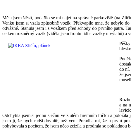
Měla jsem štěstí, podařilo se mi najet na správné parkoviště (na Zli
Venku jsem si vzala způsobně vozík. Překvapilo mne, že nebylo do n
odvážné. Stanula jsem i s vozíkem před schody do prvního patra. Ta
celkem rozměrný vozík (viděla jsem frontu lidí s vozíky u výtahů) a
Pěšky
blesk
Poděko
dosta
do ní.
že jse
museli
Rozhod
a na 
lavicí
Odchytila jsem si jednu slečnu ve žlutém firemním tričku a položila
jsem jí, že bych radši dovnitř, než ven. Poradila mi, že u první pokl
pohybovala s pocitem, že jsem něco zcizila a prodrala se pokladnou be