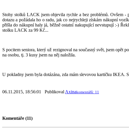
Stohy stolků LACK jsem objevila rychle a bez problémů. Ovšem - po
dotazu a požádala ho o radu, jak co nejrychleji získám nákupní vozík
přišla do nákupní haly já, běžně ostatní nakupující nevstupují :-) Ře
stolku LACK za 99 Kč...
S pocitem seniora, který už rezignoval na současný svět, jsem opět 
na osobu, tj. 3 kusy jsem na něj naložila.
U pokladny jsem byla dotázána, zda mám slevovou kartičku IKEA. Sděl
06.11.2015, 18:56:01 Publikoval
Axina
komentářů: 11
Komentáře (11)