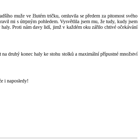
adšího muže ve žlutém tričku, omluvila se předem za pitomost svého
 pravil mi s útrpným pohledem. Vysvětlila jsem mu, že tudy, kudy jsem
c haly. Proti nám davy lidí, jimž v každém oku zářilo chtivé očekávání
t na druhý konec haly ke stohu stolků a maximální přípustné množství
že i naposledy!