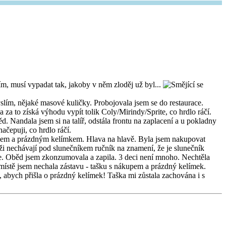
ím, musí vypadat tak, jakoby v něm zloděj už byl...
slím, nějaké masové kuličky. Probojovala jsem se do restaurace.
za to získá výhodu vypít tolik Coly/Mirindy/Sprite, co hrdlo ráčí.
ěd. Nandala jsem si na talíř, odstála frontu na zaplacení a u pokladny
čepuji, co hrdlo ráčí.
ědem a prázdným kelímkem. Hlava na hlavě. Byla jsem nakupovat
áži nechávají pod slunečníkem ručník na znamení, že je slunečník
obře. Oběd jsem zkonzumovala a zapila. 3 deci není mnoho. Nechtěla
 místě jsem nechala zástavu - tašku s nákupem a prázdný kelímek.
řin, abych přišla o prázdný kelímek! Taška mi zůstala zachována i s