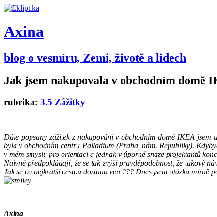
Axina
blog o vesmíru, Zemi, životě a lidech
Jak jsem nakupovala v obchodním domě 
rubrika:
3.5 Zážitky
Dále popsaný zážitek z nakupování v obchodním domě IKEA jsem uči
byla v obchodním centru Palladium (Praha, nám. Republiky). Kdybych
v mém smyslu pro orientaci a jednak v úporné snaze projektantů konc
Naivně předpokládají, že se tak zvýší pravděpodobnost, že takový náv
Jak se co nejkratší cestou dostanu ven ??? Dnes jsem otázku mírně poz
Axina