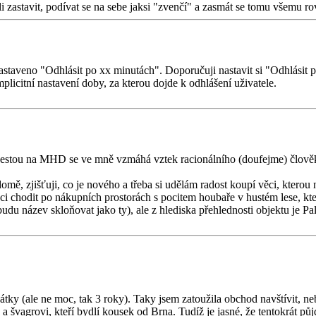
li zastavit, podívat se na sebe jaksi "zvenčí" a zasmát se tomu všemu 
astaveno "Odhlásit po xx minutách". Doporučuji nastavit si "Odhlásit p
plicitní nastavení doby, za kterou dojde k odhlášení uživatele.
Cestou na MHD se ve mně vzmáhá vztek racionálního (doufejme) člověka,
mě, zjišťuji, co je nového a třeba si udělám radost koupí věci, kterou
i chodit po nákupních prostorách s pocitem houbaře v hustém lese, kter
u název skloňovat jako ty), ale z hlediska přehlednosti objektu je Pall
átky (ale ne moc, tak 3 roky). Taky jsem zatoužila obchod navštívit, neb
ové a švagrovi, kteří bydlí kousek od Brna. Tudíž je jasné, že tentokrát