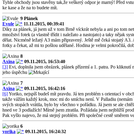
Tyhle obchody jsou stavěny tak,že veškerý odpor je marný! Před vstup
ke kase a že na to budete mít.
9 Plánek
Evule
11.11.2015, 00:39:41
Díky za plánek, já jsem už v tom Brně víckrát nebyla a ani po tom net
množství fotek (a vlastně třídit i naležato a nastojato) a taky nějak
dělat. Nicméně ležatý A3 mám připravený. Ještě mě čeká stojatý A3. Až
fotky a čekat, až mi to pošlou udělané. Hodina je velmi pokročilá, dob
8
Axina
09.11.2015, 16:53:40
[3]
Evi, doplnila jsem obrázek, plánek přízemí a 1. patra. Po kliknutí n
jeho úspěchu
7
Axina
09.11.2015, 16:42:16
[6]
Yoriko, nejspíš budeš mít pravdu. Já ten problém s orientací v obc
takže vážím každý krok, moc mi do smíchu není. V Palladiu (nemám ho
svých stopách vrátila, bylo by všechno v pořádku. Já jsem se ale cht
hned ve 3 podlažích! Mírně jsem ztratila. Požádala jsem nejbližší proda
Pak vyšlo najevo, že má stejný problém. Při společné cestě směrem ven 
6
yorika
09.11.2015, 16:24:32