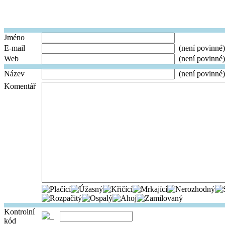
Jméno
E-mail
(není povinné)
Web
(není povinné)
Název
(není povinné)
Komentář
Kontrolní
kód