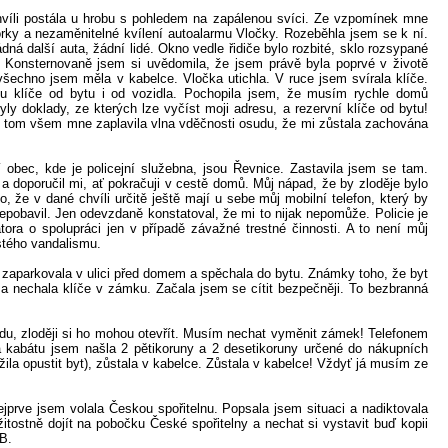
chvíli postála u hrobu s pohledem na zapálenou svíci. Ze vzpomínek mne
torky a nezaměnitelné kvílení autoalarmu Vločky. Rozeběhla jsem se k ní.
ádná další auta, žádní lidé. Okno vedle řidiče bylo rozbité, sklo rozsypané
e! Konsternovaně jsem si uvědomila, že jsem právě byla poprvé v životě
šechno jsem měla v kabelce. Vločka utichla. V ruce jsem svírala klíče.
u klíče od bytu i od vozidla. Pochopila jsem, že musím rychle domů
yly doklady, ze kterých lze vyčíst moji adresu, a rezervní klíče od bytu!
i tom všem mne zaplavila vlna vděčnosti osudu, že mi zůstala zachována
 obec, kde je policejní služebna, jsou Řevnice. Zastavila jsem se tam.
 a doporučil mi, ať pokračuji v cestě domů. Můj nápad, že by zloděje bylo
 že v dané chvíli určitě ještě mají u sebe můj mobilní telefon, který by
nepobavil. Jen odevzdaně konstatoval, že mi to nijak nepomůže. Policie je
ora o spolupráci jen v případě závažné trestné činnosti. A to není můj
ostého vandalismu.
m zaparkovala v ulici před domem a spěchala do bytu. Známky toho, že byt
a nechala klíče v zámku. Začala jsem se cítit bezpečněji. To bezbranná
u, zloději si ho mohou otevřít. Musím nechat vyměnit zámek! Telefonem
abátu jsem našla 2 pětikoruny a 2 desetikoruny určené do nákupních
la opustit byt), zůstala v kabelce. Zůstala v kabelce! Vždyť já musím ze
ejprve jsem volala Českou spořitelnu. Popsala jsem situaci a nadiktovala
itostně dojít na pobočku České spořitelny a nechat si vystavit buď kopii
B.