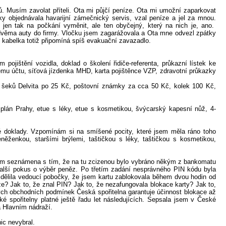
ů. Musím zavolat příteli. Ota mi půjčí peníze. Ota mi umožní zaparkovat
y objednávala havarijní zámečnický servis, vzal peníze a jel za mnou.
en tak na počkání vyměnit, ale ten obyčejný, který na nich je, ano.
i dvěma auty do firmy. Vločku jsem zagarážovala a Ota mne odvezl zpátky
kabelka totiž připomíná spíš evakuační zavazadlo.
jištění vozidla, doklad o školení řidiče-referenta, průkazní lístek ke
ovému účtu, síťová jízdenka MHD, karta pojištěnce VZP, zdravotní průkazky
 šeků Delvita po 25 Kč, poštovní známky za cca 50 Kč, kolek 100 Kč,
í plán Prahy, etue s léky, etue s kosmetikou, švýcarský kapesní nůž, 4-
ené doklady. Vzpomínám si na smíšené pocity, které jsem měla ráno toho
něženkou, staršími brýlemi, taštičkou s léky, taštičkou s kosmetikou,
a jsem seznámena s tím, že na tu zcizenou bylo vybráno někým z bankomatu
 další pokus o výběr peněz. Po třetím zadání nesprávného PIN kódu byla
dělila vedoucí pobočky, že jsem kartu zablokovala během dvou hodin od
e? Jak to, že znal PIN? Jak to, že nezafungovala blokace karty? Jak to,
tných obchodních podmínek Česká spořitelna garantuje účinnost blokace až
 spořitelny platné ještě řadu let následujících. Sepsala jsem v České
a Hlavním nádraží.
ic nevybral.