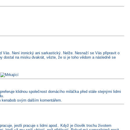
ás. Není ironický ani sarkastický. Nelže. Nesnaží se Vás připravit o
y dostal na misku dvakrát, vězte, že si je toho vědom a následně se
.
preferuje klidnou společnost domácího miláčka před stále stejnými lidmi
du.
 jen kenabob svým dalším komentářem.
 pracuje, jestli pracuje s lidmi apod.. Když je člověk trochu životem
mi, kteří už mu spíš ubírají, než přidávají. Pokud má samozřejmě pocit,