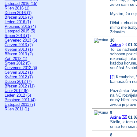
Listopad 2016 (15)
že on sám se v
Říjen 2016 (1)
Duben 2016 (1)
Myslím, že nejd
Březen 2016 (3)
Leden 2016 (1)
Dělat z chudob
Prosinec 2015 (4)
mimo mé tužby 
Listopad 2015 (5)
Zdravím.
Srpen 2013 (1)
Červenec 2013 (6)
10
Červen 2013 (2)
Axina
01.07
Květen 2013 (1)
To, co nadhodi
Březen 2013 (2)
schopen pozici
Září 2012 (1)
rozprodají jak
Srpen 2012 (5)
každou korunu,
Červenec 2012 (4)
součást životn
Červen 2012 (1)
Květen 2012 (7)
[2]
Kenabobe, Vá
Duben 2012 (7)
kamarádům nesa
Březen 2012 (11)
Únor 2012 (5)
Poznámka: Vaše
Leden 2012 (5)
na NČ rozvíjel
Prosinec 2011 (4)
druhý břeh" ne
Listopad 2011 (7)
života je práv
Říjen 2011 (1)
9
Axina
01.07
Stello, k tomu
on se ten sezn
8