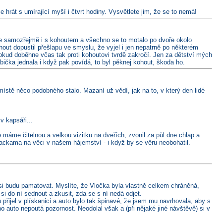
 hrát s umírající myší i čtvrt hodiny. Vysvětlete jim, že se to nemá!
ce samozřejmě i s kohoutem a všechno se to motalo po dvoře okolo
ohout dopustil přešlapu ve smyslu, že vyjel i jen nepatrně po některém
pokud doběhne včas tak proti kohoutovi tvrdě zakročí. Jen za dětství mých
abička jednala i když pak povídá, to byl pěknej kohout, škoda ho.
místě něco podobného stalo. Mazaní už vědí, jak na to, v který den lidé
v kapsáři...
 máme čitelnou a velkou vizitku na dveřích, zvonil za půl dne chlap a
prackama na věci v našem hájemství - i když by se věru neobohatil.
i budu pamatovat. Myslíte, že Vločka byla vlastně celkem chráněná,
si do ní sednout a zkusit, zda se s ní nedá odjet.
přijel v plískanici a auto bylo tak špinavé, že jsem mu navrhovala, aby s
o auto nepoutá pozornost. Neodolal však a (při nějaké jiné návštěvě) si v