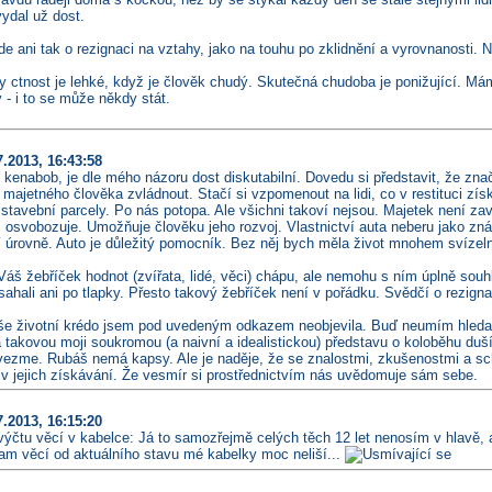
ydal už dost.
e ani tak o rezignaci na vztahy, jako na touhu po zklidnění a vyrovnanosti. N
y ctnost je lehké, když je člověk chudý. Skutečná chudoba je ponižující. Má
- i to se může někdy stát.
.2013, 16:43:58
l kenabob, je dle mého názoru dost diskutabilní. Dovedu si představit, že z
 majetného člověka zvládnout. Stačí si vzpomenout na lidi, co v restituci zí
o stavební parcely. Po nás potopa. Ale všichni takoví nejsou. Majetek není z
 osvobozuje. Umožňuje člověku jeho rozvoj. Vlastnictví auta neberu jako zná
í úrovně. Auto je důležitý pomocník. Bez něj bych měla život mnohem svízeln
š žebříček hodnot (zvířata, lidé, věci) chápu, ale nemohu s ním úplně souh
hali ani po tlapky. Přesto takový žebříček není v pořádku. Svědčí o rezigna
 životní krédo jsem pod uvedeným odkazem neobjevila. Buď neumím hledat neb
a takovou moji soukromou (a naivní a idealistickou) představu o koloběhu du
vezme. Rubáš nemá kapsy. Ale je naděje, že se znalostmi, zkušenostmi a sch
ě v jejich získávání. Že vesmír si prostřednictvím nás uvědomuje sám sebe.
.2013, 16:15:20
 výčtu věcí v kabelce: Já to samozřejmě celých těch 12 let nenosím v hlavě,
am věcí od aktuálního stavu mé kabelky moc neliší...