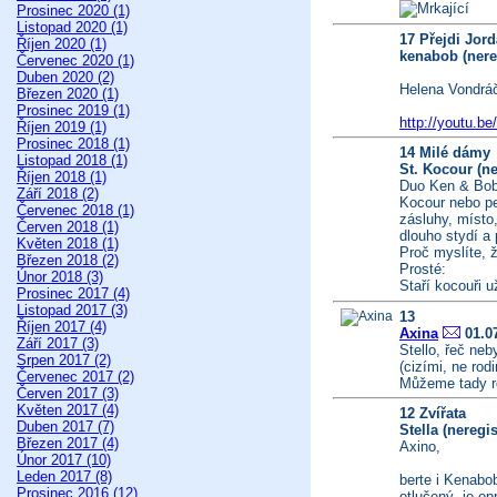
Prosinec 2020 (1)
Listopad 2020 (1)
17 Přejdi Jord
Říjen 2020 (1)
kenabob (nere
Červenec 2020 (1)
Duben 2020 (2)
Helena Vondráč
Březen 2020 (1)
Prosinec 2019 (1)
http://youtu.
Říjen 2019 (1)
Prosinec 2018 (1)
14 Milé dámy
Listopad 2018 (1)
St. Kocour (n
Říjen 2018 (1)
Duo Ken & Bob 
Září 2018 (2)
Kocour nebo pe
Červenec 2018 (1)
zásluhy, místo
Červen 2018 (1)
dlouho stydí 
Květen 2018 (1)
Proč myslíte, 
Březen 2018 (2)
Prosté:
Únor 2018 (3)
Staří kocouři 
Prosinec 2017 (4)
Listopad 2017 (3)
13
Říjen 2017 (4)
Axina
01.07
Září 2017 (3)
Stello, řeč ne
Srpen 2017 (2)
(cizími, ne rod
Červenec 2017 (2)
Můžeme tady ro
Červen 2017 (3)
Květen 2017 (4)
12 Zvířata
Duben 2017 (7)
Stella (neregi
Březen 2017 (4)
Axino,
Únor 2017 (10)
Leden 2017 (8)
berte i Kenabob
Prosinec 2016 (12)
otlučený, je op