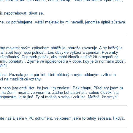
ic nepotřebovat, dívat se.
me, co potřebujeme. Větší majetek by mi nevadil, jenomže úplně zůstává
načný majetek svým způsobem obtěžuje, protože zavazuje. A ne každý je
skali zpět lesy nebo polnosti. Les obvykle vykácí a zpeněží. Pozemky
avrženíhodný. Dostatek peněz, aby mohl člověk slušně žít a nepočítat
mku bohatství. Žijeme ve společnosti a v době, kdy je to normální zboží,
ější.
lasit. Poznala jsem pár lidí, kteří některým mým oddaným zvířecím
ci na mezilidské vztahy.
o jste chtěl říct, že jsou jím znalosti. Pak chápu. Před lety jsem tu
ší na Zemi, možná ve vesmíru. Žádné bohatství si s sebou člověk "na
opnostmi je to jiné. Ty si možná s sebou vzít lze. Možné, že smysl
 ale našla jsem v PC dokument, ve kterém jsem to tehdy sepsala. I když,