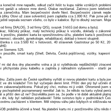
 a konečně mne napadlo, odkud začít řešit tu kupu náhle vzniklých problém
mní garáži a odveze mne domů. Otakar nezklamal. Zatímco jsem telefonick
na zámečníka. Mám bezpečnostní dveře Next. Bezpečnostní zámek nejde j
 (díky Otovi už zase solventní) jsem zaplatila cca 1.000 Kč. Pak jsme jel
eště sepsala seznam všeho, co bylo v kabelce. Byl to dlouhý seznam. Moje 
 od firmy DIALOG, 3 od firmy QIS), svazek 3 klíčů (od domu a bytu).
, řidičský průkaz, malý technický průkaz k vozidlu, doklady o zákonném po
k k postžiru, platební karta ke sporožirovému účtu, platební karta k postžir
 nemocí, obvodní, gynekologie, rehabilitace), doklad o krevní skupině.
enka s cca 3.500 Kč v hotovosti, 40 stravenek Gastrotour po 50 Kč, 20
 MHD.
fon Siemens S25.
v pouzdře, smart karty (Shell, Delvita, Česká pojišťovna), vizitky, kapesn
a.
éf mi dal dva dny placeného volna a já si vyběhávala nejdůležitější ztrac
i přichystala jinou kabelku a zaplnila ji náhradním vybavením - starší pe
ýdnu. Zašla jsem do České spořitelny vyřídit si novou platební kartu a byl
č ve dni krádeže! Tím byl vyčerpán denní limit. Příští den prý byl učiněn
em zabavena/pohlcena. Pokud prý chci, mohou mi ji vrátit. Ohromeně jsem s
y pochopitelně poznamenaný neměla! Jak to, že někdo na kartu vybral peníz
nali a příští den už ne? Dozvěděla jsem se, že podle v té době aktuálně pla
o dni, kdy byl nahlášen požadavek! Tohle svinstvo bylo v podmínkách České
takovému zacházení s klientem. Měl stejnou váhu jako kdybych si stěžovala n
SOB proběhla účinně a hned. Na platební kartu mi z postžirového účtu nikdo n