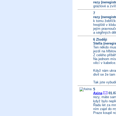
rezy (neregist
grázlové a zvíř
7
rezy (neregist
k tomu žebříčk
hnojiště v klid
jejím pravnouč
a ségřiných dět
6 Zloději
Stella (neregi
Ten někdo musel
jezdí na hřbito
Z celého příbě
Na jednom mís
věcí v kabelce.
Když nám ukrad
divil se že tam
Tak jste vybudi
5
Axina
01.07
rezy, máte sam
když bylo nepře
Řadu let za mno
ním zajel do my
Praze koupil n