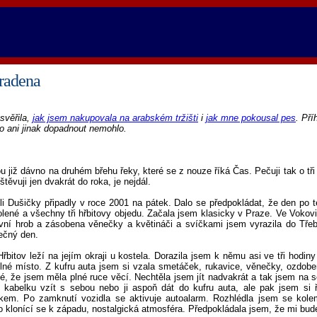
kradena
svěřila,
jak jsem nakupovala na arabském tržišti
i
jak mne pokousal pes
. Pří
to ani jinak dopadnout nemohlo.
ou již dávno na druhém břehu řeky, které se z nouze říká Čas. Pečuji tak o t
těvuji jen dvakrát do roka, je nejdál.
 Dušičky připadly v roce 2001 na pátek. Dalo se předpokládat, že den po té, 
ené a všechny tři hřbitovy objedu. Začala jsem klasicky v Praze. Ve Vokovic
vní hrob a zásobena věnečky a květináči a svíčkami jsem vyrazila do Třebo
nečný den.
řbitov leží na jejím okraji u kostela. Dorazila jsem k němu asi ve tři hod
lné místo. Z kufru auta jsem si vzala smetáček, rukavice, věnečky, ozdoben
é, že jsem měla plné ruce věcí. Nechtěla jsem jít nadvakrát a tak jsem na s
 kabelku vzít s sebou nebo ji aspoň dát do kufru auta, ale pak jsem si ře
em. Po zamknutí vozidla se aktivuje autoalarm. Rozhlédla jsem se kolem
 klonící se k západu, nostalgická atmosféra. Předpokládala jsem, že mi bude 