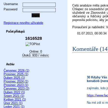
Username
Celá anabáze měla pokračo
Chlapec ze sousedství prý
Password
služebně ve Zborovské ul
občanský a řidičský prů
poprosila policistu, aby j
Registrace nového uživatele
Ponaučení je nabíledni: 
Počet přístupů
01.07.2013, 00:00:34
1616528
Komentáře (14
Online: 0
Útoků: 933 / měsíc
Archiv
Červenec 2026 (1)
Prosinec 2025 (1)
30 Kdyby Vás 
Duben 2025 (1)
kenabob (nere
Prosinec 2024 (1)
Prosinec 2023 (1)
zajímalo, kdo 
Červenec 2023 (2)
Duben 2022 (1)
https://www.fa
Srpen 2021 (1)
Květen 2021 (1)
Na mé zdi si m
Únor 2021 (1)
Leden 2021 (1)