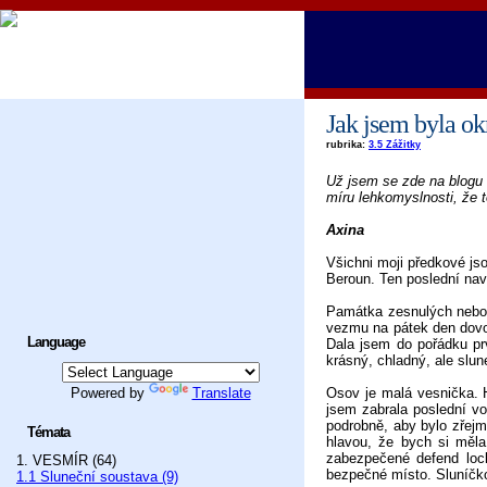
Jak jsem byla o
rubrika:
3.5 Zážitky
Už jsem se zde na blogu 
míru lehkomyslnosti, že 
Axina
Všichni moji předkové js
Beroun. Ten poslední navš
Památka zesnulých neboli
vezmu na pátek den dovol
Language
Dala jsem do pořádku pr
krásný, chladný, ale slu
Powered by
Translate
Osov je malá vesnička. H
jsem zabrala poslední vo
podrobně, aby bylo zřejm
Témata
hlavou, že bych si měla
zabezpečené defend lock
1. VESMÍR (64)
bezpečné místo. Sluníčko
1.1 Sluneční soustava (9)