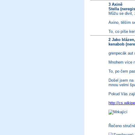
3 Axině
Stella (neregi
Můžu se divit,
Axino, těším s
To, co píše ken
2 Jako blázen,
kenabob (nere
grenpecák aut
Mnohem více n
To, po čem pas
Došel jsem na s
mnou velmi šp
Pokud Vás zají
http://cs.wikip
Řečeno stručně: