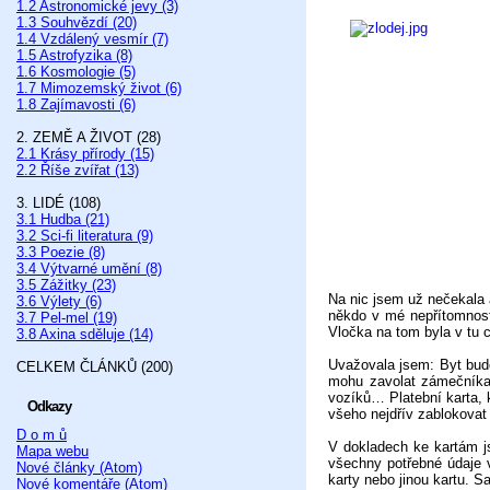
1.2 Astronomické jevy (3)
1.3 Souhvězdí (20)
1.4 Vzdálený vesmír (7)
1.5 Astrofyzika (8)
1.6 Kosmologie (5)
1.7 Mimozemský život (6)
1.8 Zajímavosti (6)
2. ZEMĚ A ŽIVOT (28)
2.1 Krásy přírody (15)
2.2 Říše zvířat (13)
3. LIDÉ (108)
3.1 Hudba (21)
3.2 Sci-fi literatura (9)
3.3 Poezie (8)
3.4 Výtvarné umění (8)
3.5 Zážitky (23)
Na nic jsem už nečekala 
3.6 Výlety (6)
někdo v mé nepřítomnost
3.7 Pel-mel (19)
Vločka na tom byla v tu c
3.8 Axina sděluje (14)
Uvažovala jsem: Byt bud
CELKEM ČLÁNKŮ (200)
mohu zavolat zámečníka
vozíků… Platební karta, 
Odkazy
všeho nejdřív zablokovat 
D o m ů
V dokladech ke kartám js
Mapa webu
všechny potřebné údaje v
Nové články (Atom)
karty nebo jinou kartu. 
Nové komentáře (Atom)