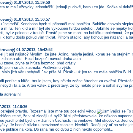
rovaný)
01.07.2013, 15:59:50
ata to mají vždycky jednodušší, jednají pudově, berou co jde. Kočka si dokáže
rovaný)
01.07.2013, 15:50:57
u "nejradši" Kenaboba bych si připoměl moji babičku. Babička chovala slepi
u a míru. Ten klid a mír byl ale vykoupen tvrdou selekcí. Jakmile se nějaký k
eti, byl v poledne v troubě. Prostě jsme se mohli na babičku spolehnout, že 
í k tomu došlo pokud vím třikrát. Přitom stačilo, aby kohout jen nazančil a b
strovaný)
01.07.2013, 15:42:52
 jít asi najisto? Myslím, že jste, Axino, nebyla jediná, komu se na stejném 
v zdaleka atd.. Pocit bezpečí navodí druhá auta...
hu znovu plyne ta hrůza bezmoci před grázly.
tě jsem se ale zasmála. Pečlivému výčtu
 Málo jich věru nebývá! Jak píše M. Plzák - už jen to, co měla babička B. N. 
li peníze a klíče, trnula jsem, kdy někdo začne štrachat za dveřmi. Přestože
 nebydlí ta a ta. A ten vztek z představy, že by někdo přišel a sahal svýma 
la adrenalin!
.2013, 11:16:36
ozřejmě pravdu. Rozesmál jste mne tou poslední větou
To s
hlédnutelné, že v ní zloději už byli? Já si představovala, že někoho napadne 
u jezdil přítel bydlící v Jižních Čechách, na venkově. Měl škodovku. Jednou 
čky. Je hodně blízko u benzinové stanice. Nechtěl. Raději prý ať na sebe jeh
ové puklice na kola. Do rána mu od dvou z nich někdo odpomohl...