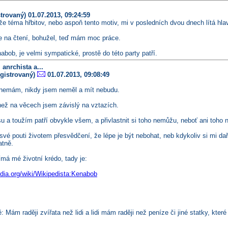
strovaný)
01.07.2013, 09:24:59
 že téma hřbitov, nebo aspoň tento motiv, mi v posledních dvou dnech lítá h
e na čtení, bohužel, teď mám moc práce.
abob, je velmi sympatické, prostě do této party patří.
 anrchista a...
gistrovaný)
01.07.2013, 09:08:49
 nemám, nikdy jsem neměl a mít nebudu.
ež na věcech jsem závislý na vztazích.
u a toužím patří obvykle všem, a přivlastnit si toho nemůžu, neboť ani toho
vé pouti životem přesvědčení, že lépe je být nebohat, neb kdykoliv si mi dař
atně.
má mé životní krédo, tady je:
edia.org/wiki/Wikipedista:Kenabob
 Mám raději zvířata než lidi a lidi mám raději než peníze či jiné statky, které