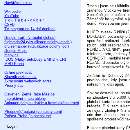
Návštěvní kniha
Trochu jsem se uklidnila
zraněnou Vločku ve fire
Wikipedie
Společně jsme počkali 
YouTube
Zámečník ho vyměnil a já
Y o u T u b e - v ý b ě r
domů. Před spaním jsem j
ČSFD
TV program na 14 dní dopředu
KLÍČE: svazek 5 klíčů (2
DOKLADY: občanský průkaz
Google Earth (virtuální glóbus)
sporožiru, průkazní líste
flightradar24 (vizualizace polohy letadel)
(zubní, odd. respiračních
cruisemapper (vizualizace polohy lodí)
PENÍZE A CENINY: peněž
Google Maps
telefonní karta, jízdenky
mapy.cz
CENNOSTI: mobilní tele
IDOS (vlaky, autobusy a MHD v ČR)
RŮZNÉ: dioptrické brýle 
MHD Praha
barevná propisovací tužk
Online překladač
Zkrátím to. Dobrotivý š
Slovník cizích slov
prvního dne, kdy jsem s
Zkracování webových adres
náhradními klíči apod.
Přesný čas
Šok se dostavil asi po t
Osvětlení Země, fáze Měsíce
na Zbraslavi 3 x 5.000 K
Interaktivní mapa oblohy
platební karta bankomat
Animace pohybu družic a kosmického smetí
krádeže. PIN jsem u kart
že nejdřív zloději PIN z
Předpověď počasí (ventusky.com)
ode dne následujícího p
Počasí Praha (in-pocasi.cz)
spořitelně protest vůči 
Login
Blokace platební karty Č