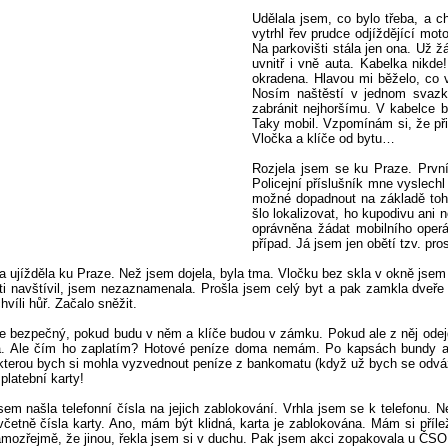
Udělala jsem, co bylo třeba, a 
vytrhl řev prudce odjíždějící mo
Na parkovišti stála jen ona. Už ž
uvnitř i vně auta. Kabelka nikd
okradena. Hlavou mi běželo, co v
Nosím naštěstí v jednom svazk
zabránit nejhoršímu. V kabelce b
Taky mobil. Vzpomínám si, že př
Vločka a klíče od bytu…
Rozjela jsem se ku Praze. První
Policejní příslušník mne vyslechl
možné dopadnout na základě toho,
šlo lokalizovat, ho kupodivu ani 
oprávněna žádat mobilního operát
případ. Já jsem jen obětí tzv. pr
a ujížděla ku Praze. Než jsem dojela, byla tma. Vločku bez skla v okně jse
i navštívil, jsem nezaznamenala. Prošla jsem celý byt a pak zamkla dveře 
hvíli hůř. Začalo sněžit.
e bezpečný, pokud budu v něm a klíče budou v zámku. Pokud ale z něj odejd
. Ale čím ho zaplatím? Hotové peníze doma nemám. Po kapsách bundy a k
kterou bych si mohla vyzvednout peníze z bankomatu (když už bych se odváži
platební karty!
em našla telefonní čísla na jejich zablokování. Vrhla jsem se k telefonu. N
četně čísla karty. Ano, mám být klidná, karta je zablokována. Mám si přílež
Samozřejmě, že jinou, řekla jsem si v duchu. Pak jsem akci zopakovala u ČSO