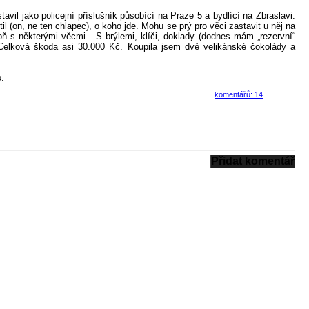
vil jako policejní příslušník působící na Praze 5 a bydlící na Zbraslavi.
l (on, ne ten chlapec), o koho jde. Mohu se prý pro věci zastavit u něj na
oň s některými věcmi. S brýlemi, klíči, doklady (dodnes mám „rezervní“
. Celková škoda asi 30.000 Kč. Koupila jsem dvě velikánské čokolády a
.
komentářů: 14