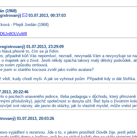
án (1968)
gistrovaný)
03.07.2013, 00:37:03
ková - Přejdi Jordán (1968)
be/D6Jn8OLVuW8
eregistrovaný)
01.07.2013, 23:29:09
hlásá přesně to, čím se já řídím.
s, případně kůň Vás nepomluví, nezradí, nevynadá Vám a nevyvyšuje se nad V
, o majetek ani o život. Jestli někdy spáchá takový malý dětský podvůdek, ab
a po svém způsobu omlouvá.
že jsem si starého kocoura zvolil jako svého avatara?
už vědí, kudy chodí myši. A jak se vyhnout psům. Případně kdy si dát šlofíka
.2013, 20:22:46
bylo o pocitech unaveného jedince, třeba pedagoga v důchodu, který přirozeně 
innými příslušníky), jejichž společnost si dosyta užil. Řeč byla o životním kré
zvíjet své názory, ale jasno do otázky, jak to vlastně myslel, může vnést
strovaný)
01.07.2013, 20:03:26
ovo vyjádření s rezervou. Jde o to, v jakém prostředí člověk žije, jestli ještě
ravdu raději doma s kočkou, než by se stýkal každý den se stále stejnými lid