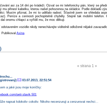
vání asi za 14 dní po krádeži. Ozval se mi telefonicky pán, který se předsta
 mu přinesl kabelku, kterou našel pohozenou na skládce. Podle dokladů zjisti
ici. Musím přiznat, že mi to udělalo radost. Šťastně jsem se shledala asp
kaz). Peníze a cennosti pochopitelně chyběly. Stejně tak mobilní telefon
e dal onomu chlapci a vyřídil mu, že moc děkuji.
V odstaveném vozidle nikdy nenechávejte viditelně odložené nějaké zavazadlo
 Publikoval
Axina
)
« strana 1 »
trochu...
gistrovaný)
03.07.2013, 22:51:54
jsem a jaké jsou moje koníčky:
cebook.com/petr.slavik.501
ůže napsat kdokoliv cokoliv. Nikoho necenzuruji a cenzurovat nechci…