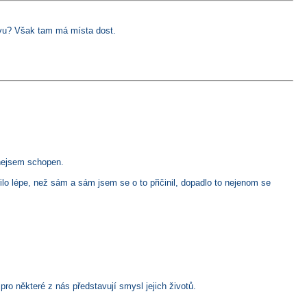
lavu? Však tam má místa dost.
 nejsem schopen.
ilo lépe, než sám a sám jsem se o to přičinil, dopadlo to nejenom se
 pro některé z nás představují smysl jejich životů.