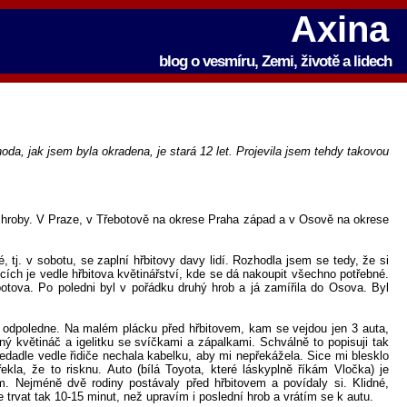
Axina
blog o vesmíru, Zemi, životě a lidech
hoda, jak jsem byla okradena, je stará 12 let. Projevila jsem tehdy takovou
ři hroby. V Praze, v Třebotově na okrese Praha západ a v Osově na okrese
tj. v sobotu, se zaplní hřbitovy davy lidí. Rozhodla jsem se tedy, že si
ích je vedle hřbitova květinářství, kde se dá nakoupit všechno potřebné.
tova. Po poledni byl v pořádku druhý hrob a já zamířila do Osova. Byl
iny odpoledne. Na malém plácku před hřbitovem, kam se vejdou jen 3 auta,
ý květináč a igelitku se svíčkami a zápalkami. Schválně to popisuji tak
edadle vedle řidiče nechala kabelku, aby mi nepřekážela. Sice mi blesklo
kla, že to risknu. Auto (bílá Toyota, které láskyplně říkám Vločka) je
. Nejméně dvě rodiny postávaly před hřbitovem a povídaly si. Klidné,
trvat tak 10-15 minut, než upravím i poslední hrob a vrátím se k autu.