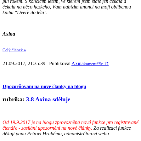
půl rokem. S končícím létem, ve kterém jsem stále jen čekala a
čekala na něco hezkého, Vám nabízím anonci na moji oblíbenou
knihu "Dveře do léta".
Axina
Celý článek »
21.09.2017, 21:35:39 Publikoval
Axina
komentářů: 17
Upozorňování na nové články na blogu
rubrika:
3.8 Axina sděluje
Od 19.9.2017 je na blogu zprovozněna nová funkce pro registrované
čtenáře - zasílání upozornění na nové články.
Za realizaci funkce
děkuji panu Petrovi Hrubému, administrátorovi webu.