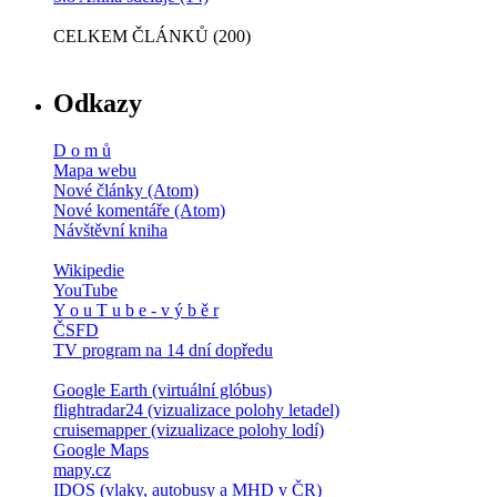
CELKEM ČLÁNKŮ (200)
Odkazy
D o m ů
Mapa webu
Nové články (Atom)
Nové komentáře (Atom)
Návštěvní kniha
Wikipedie
YouTube
Y o u T u b e - v ý b ě r
ČSFD
TV program na 14 dní dopředu
Google Earth (virtuální glóbus)
flightradar24 (vizualizace polohy letadel)
cruisemapper (vizualizace polohy lodí)
Google Maps
mapy.cz
IDOS (vlaky, autobusy a MHD v ČR)