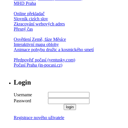
MHD Praha
Online překladač
Slovník cizích slov
Zkracování webových adres
Přesný čas
Osvětlení Země, fáze Měsíce
Interaktivní mapa oblohy
Animace pohybu družic a kosmického smetí
Předpověď počasí (ventusky.com)
Počasí Praha (in-pocasi.cz)
Login
Username
Password
Registrace nového uživatele