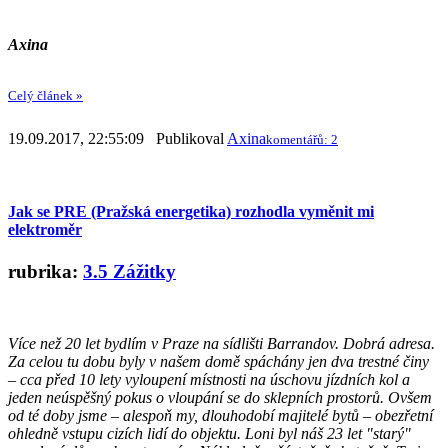
Axina
Celý článek »
19.09.2017, 22:55:09 Publikoval
Axina
komentářů: 2
Jak se PRE (Pražská energetika) rozhodla vyměnit mi
elektroměr
rubrika:
3.5 Zážitky
Více než 20 let bydlím v Praze na sídlišti Barrandov. Dobrá adresa.
Za celou tu dobu byly v našem domě spáchány jen dva trestné činy
– cca před 10 lety vyloupení místnosti na úschovu jízdních kol a
jeden neúspěšný pokus o vloupání se do sklepních prostorů. Ovšem
od té doby jsme – alespoň my, dlouhodobí majitelé bytů – obezřetní
ohledně vstupu cizích lidí do objektu. Loni byl náš 23 let "starý"