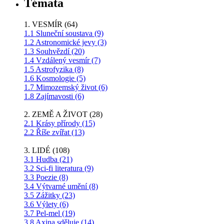
Témata
1. VESMÍR (64)
1.1 Sluneční soustava (9)
1.2 Astronomické jevy (3)
1.3 Souhvězdí (20)
1.4 Vzdálený vesmír (7)
1.5 Astrofyzika (8)
1.6 Kosmologie (5)
1.7 Mimozemský život (6)
1.8 Zajímavosti (6)
2. ZEMĚ A ŽIVOT (28)
2.1 Krásy přírody (15)
2.2 Říše zvířat (13)
3. LIDÉ (108)
3.1 Hudba (21)
3.2 Sci-fi literatura (9)
3.3 Poezie (8)
3.4 Výtvarné umění (8)
3.5 Zážitky (23)
3.6 Výlety (6)
3.7 Pel-mel (19)
3.8 Axina sděluje (14)