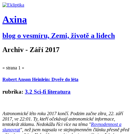
Axina
blog o vesmíru, Zemi, životě a lidech
Archiv - Září 2017
« strana 1 »
Robert Anson Heinlein: Dveře do léta
rubrika:
3.2 Sci-fi literatura
Astronomické léto roku 2017 končí. Podzim začne zítra, 22. září
2017, ve 22:01. Ty, kteří očekávají astronomické informace,
tentokrát zklamu. Nedokážu říci více na téma "
Rovnodennost a
slunovrat
", než jsem napsala ve stejnojmenném článku přesně před