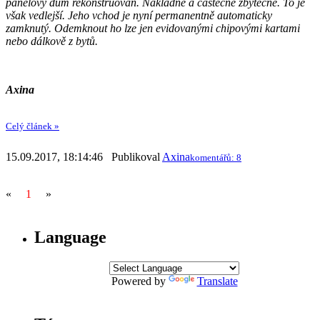
panelový dům rekonstruován. Nákladně a částečně zbytečně. To je
však vedlejší. Jeho vchod je nyní permanentně automaticky
zamknutý. Odemknout ho lze jen evidovanými chipovými kartami
nebo dálkově z bytů.
Axina
Celý článek »
15.09.2017, 18:14:46 Publikoval
Axina
komentářů: 8
«
1
»
Language
Powered by
Translate