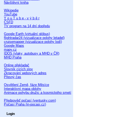
Návštěvní kniha
Wikipedie
YouTube
Y o u T u b e - v ý b ě r
ČSFD
TV program na 14 dní dopředu
Google Earth (virtuální glóbus)
flightradar24 (vizualizace polohy letadel)
cruisemapper (vizualizace polohy lodí)
Google Maps
mapy.cz
IDOS (vlaky, autobusy a MHD v ČR)
MHD Praha
Online překladač
Slovník cizích slov
Zkracování webových adres
Přesný čas
Osvětlení Země, fáze Měsíce
Interaktivní mapa oblohy
Animace pohybu družic a kosmického smetí
Předpověď počasí (ventusky.com)
Počasí Praha (in-pocasi.cz)
Login