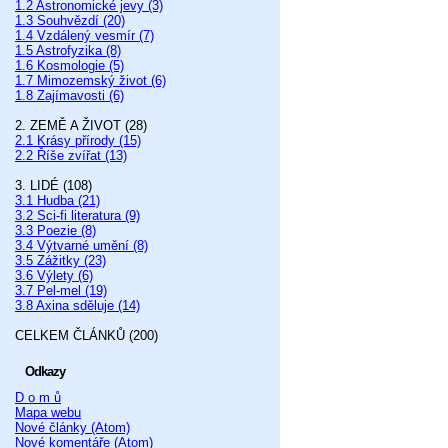
1.2 Astronomické jevy (3)
1.3 Souhvězdí (20)
1.4 Vzdálený vesmír (7)
1.5 Astrofyzika (8)
1.6 Kosmologie (5)
1.7 Mimozemský život (6)
1.8 Zajímavosti (6)
2. ZEMĚ A ŽIVOT (28)
2.1 Krásy přírody (15)
2.2 Říše zvířat (13)
3. LIDÉ (108)
3.1 Hudba (21)
3.2 Sci-fi literatura (9)
3.3 Poezie (8)
3.4 Výtvarné umění (8)
3.5 Zážitky (23)
3.6 Výlety (6)
3.7 Pel-mel (19)
3.8 Axina sděluje (14)
CELKEM ČLÁNKŮ (200)
Odkazy
D o m ů
Mapa webu
Nové články (Atom)
Nové komentáře (Atom)