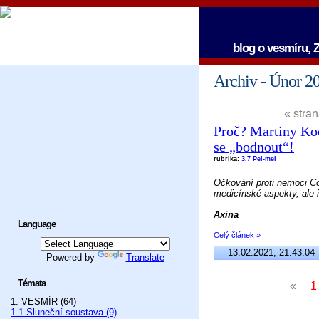
blog o vesmíru, Z
Archiv - Únor 2
« stran
Proč? Martiny Ko
se „bodnout“!
rubrika:
3.7 Pel-mel
Očkování proti nemoci C
medicínské aspekty, ale 
Axina
Language
Celý článek »
13.02.2021, 21:43:04
Powered by
Translate
Témata
«
1. VESMÍR (64)
1.1 Sluneční soustava (9)